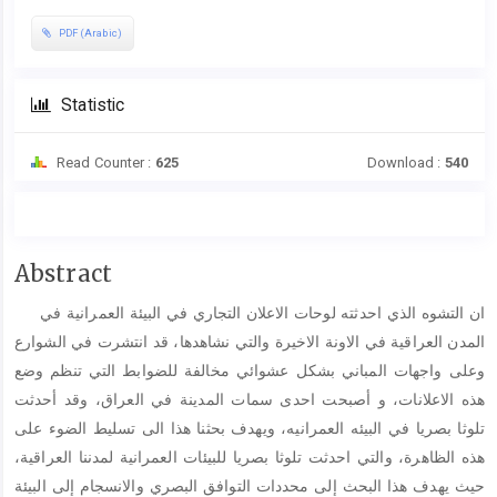
PDF (Arabic)
Statistic
Read Counter :
625
Download :
540
Main
Abstract
Article
ان التشوه الذي احدثته لوحات الاعلان التجاري في البيئة العمرانية في
Content
المدن العراقية في الاونة الاخيرة والتي نشاهدها، قد انتشرت في الشوارع
وعلى واجهات المباني بشكل عشوائي مخالفة للضوابط التي تنظم وضع
هذه الاعلانات، و أصبحت احدى سمات المدينة في العراق، وقد أحدثت
تلوثا بصريا في البيئه العمرانيه، ويهدف بحثنا هذا الى تسليط الضوء على
هذه الظاهرة، والتي احدثت تلوثا بصريا للبيئات العمرانية لمدننا العراقية،
حيث يهدف هذا البحث إلى محددات التوافق البصري والانسجام إلى البيئة