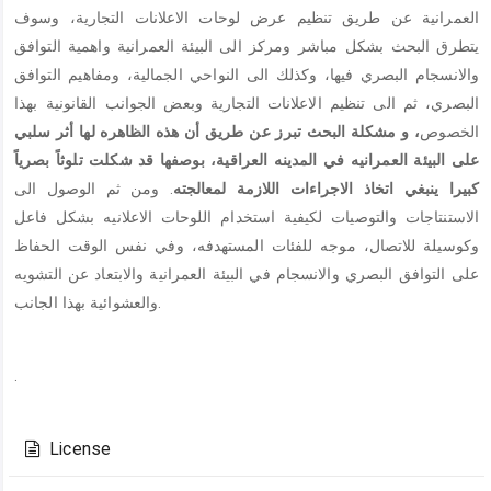
العمرانية عن طريق تنظيم عرض لوحات الاعلانات التجارية، وسوف
يتطرق البحث بشكل مباشر ومركز الى البيئة العمرانية واهمية التوافق
والانسجام البصري فيها، وكذلك الى النواحي الجمالية، ومفاهيم التوافق
البصري، ثم الى تنظيم الاعلانات التجارية وبعض الجوانب القانونية بهذا
الخصوص
، و مشكلة البحث تبرز عن طريق أن هذه الظاهره لها أثر سلبي
على البيئة العمرانيه في المدينه العراقية، بوصفها قد شكلت تلوثاً بصرياً
كبيرا ينبغي اتخاذ الاجراءات اللازمة لمعالجته
. ومن ثم الوصول الى
الاستنتاجات والتوصيات لكيفية استخدام اللوحات الاعلانيه بشكل فاعل
وكوسيلة للاتصال، موجه للفئات المستهدفه، وفي نفس الوقت الحفاظ
على التوافق البصري والانسجام في البيئة العمرانية والابتعاد عن التشويه
والعشوائية بهذا الجانب.
.
Article
Details
License