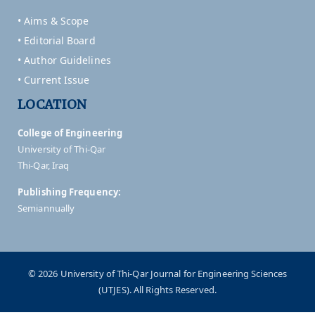
• Aims & Scope
• Editorial Board
• Author Guidelines
• Current Issue
LOCATION
College of Engineering
University of Thi-Qar
Thi-Qar, Iraq
Publishing Frequency:
Semiannually
© 2026 University of Thi-Qar Journal for Engineering Sciences
(UTJES). All Rights Reserved.